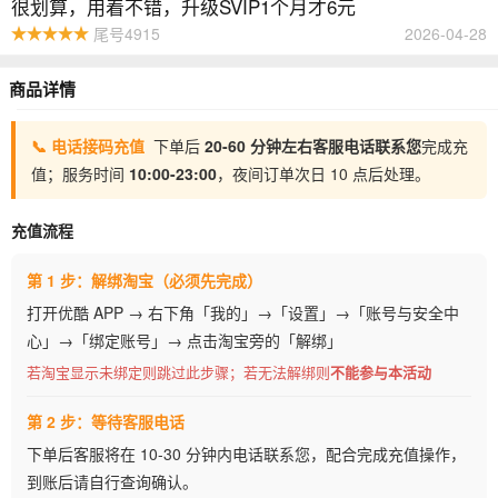
很划算，用着不错，升级SVIP1个月才6元
尾号4915
2026-04-28
商品详情
📞 电话接码充值
下单后
20-60 分钟左右客服电话联系您
完成充
值；服务时间
10:00-23:00
，夜间订单次日 10 点后处理。
充值流程
第 1 步：解绑淘宝（必须先完成）
打开优酷 APP → 右下角「我的」→「设置」→「账号与安全中
心」→「绑定账号」→ 点击淘宝旁的「解绑」
若淘宝显示未绑定则跳过此步骤；若无法解绑则
不能参与本活动
第 2 步：等待客服电话
下单后客服将在 10-30 分钟内电话联系您，配合完成充值操作，
到账后请自行查询确认。