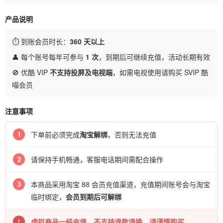
产品说明
⏱ 到账会员时长：
360 天以上
👤 每个账号每年可参与
1 次
，到期后可继续充值，活动长期有效
🚫 优酷 VIP
不支持投屏及电视端
，如需电视使用请购买 SVIP 酷
喵会员
注意事项
1
下单前必须完成
淘宝解绑
，否则无法充值
2
请保持手机畅通，客服电话期间需配合操作
3
本商品采用淘宝 88 会员充值渠道，充值期间账号会与淘宝
临时绑定，
会员到期后可解绑
虚拟商品一经充值，不支持退款退换，请谨慎购买
!