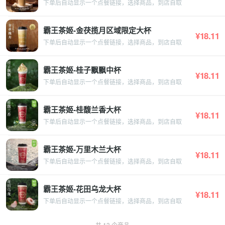
下单后自动显示一个点餐链接，选择商品，到店自取
霸王茶姬-金茯揽月区域限定大杯
¥18.11
下单后自动显示一个点餐链接，选择商品，到店自取
霸王茶姬-桂子飘飘中杯
¥18.11
下单后自动显示一个点餐链接，选择商品，到店自取
霸王茶姬-桂馥兰香大杯
¥18.11
下单后自动显示一个点餐链接，选择商品，到店自取
霸王茶姬-万里木兰大杯
¥18.11
下单后自动显示一个点餐链接，选择商品，到店自取
霸王茶姬-花田乌龙大杯
¥18.11
下单后自动显示一个点餐链接，选择商品，到店自取
共 13 个商品