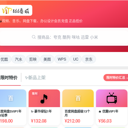
📣
视频、音乐、网盘下载、办公设计会员充值 正品低价
搜商品：夸克 酷狗 咪咕 迅雷 小米
优酷
汽水
剪映
美图
WPS
UC
京东

限时特价
✨
新品上架
限时特价汇总 
🎵
📺
🎵
限时
爆款
百
 豪华绿钻1年
百度网盘超级13个
🔥 优酷VIP1年
🏆 网易云黑胶VIP1
月
年
132.08
¥212.00
¥56.03
¥63.05