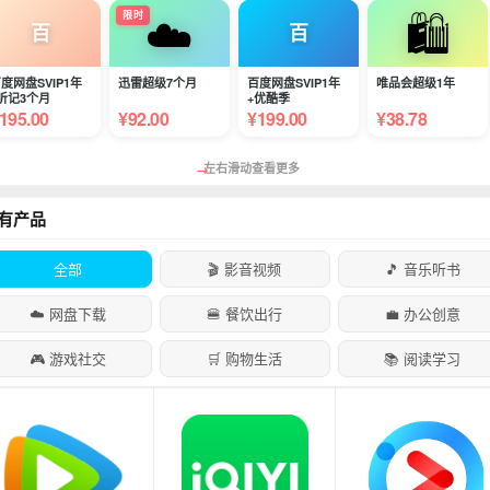
☁️
🛍️
限时
百
W
迅雷超级7个月
百度网盘SVIP1年
唯品会超级1年
WPS超级1年+喜马
+优酷季
1年
92.00
¥199.00
¥38.78
¥178.00
→
左右滑动查看更多
有产品
全部
🎬 影音视频
🎵 音乐听书
☁️ 网盘下载
🍔 餐饮出行
💼 办公创意
🎮 游戏社交
🛒 购物生活
📚 阅读学习