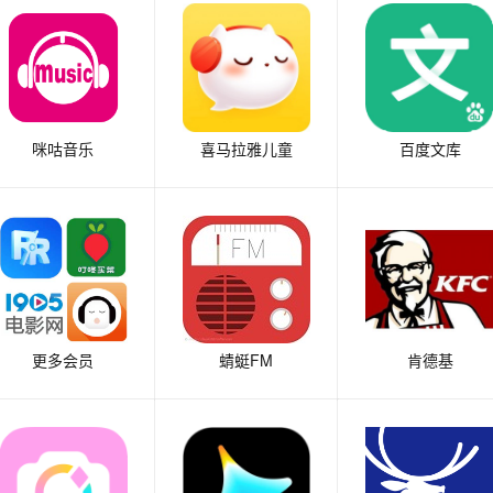
咪咕音乐
喜马拉雅儿童
百度文库
更多会员
蜻蜓FM
肯德基