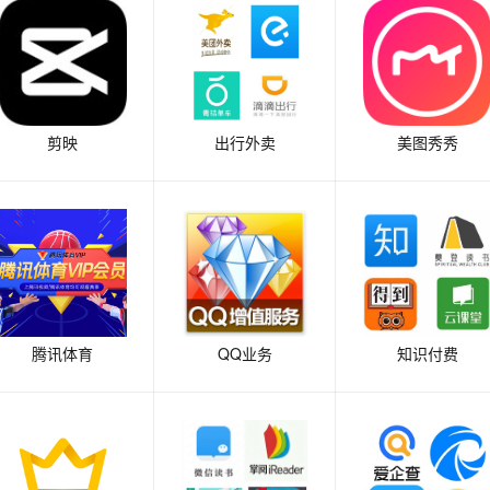
剪映
出行外卖
美图秀秀
腾讯体育
QQ业务
知识付费