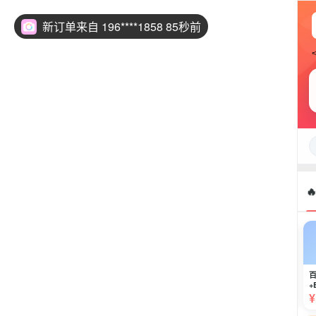
新订单来自 196****1858 85秒前

📺
限时
百
芒果1年+京东1年
百度网盘SVIP1年
✨
+B站季
¥118.00
¥198.00
¥