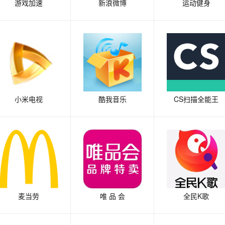
游戏加速
新浪微博
运动健身
小米电视
酷我音乐
CS扫描全能王
麦当劳
唯 品 会
全民K歌