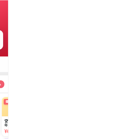
→
☁️
🛍️
限时
限时
W
k
WPS超级1年+京东
keep1年+网易云黑
🔥 百度网盘超级年
京东PLUS1年
1年
胶1年
+喜马拉雅3个月
¥169.00
¥168.00
¥196.00
¥69.73